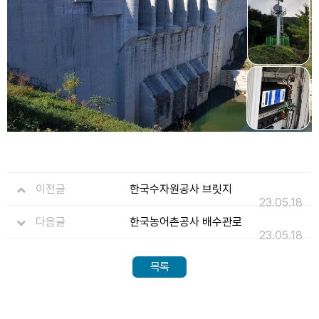
이전글
한국수자원공사 브릿지
23.05.18
다음글
한국농어촌공사 배수관로
23.05.18
목록