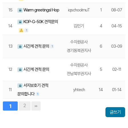
15
Warm greetings! Hop
iqschoolmuT
1
08-07
KOP-G-50K 견적문의
14
김민기
4
04-15
1
수자원공사
13
시간계 견적 문의
6
03-09
1
경기동북권지사
수자원공사
12
시간계 견적 문의
5
02-11
전남북부권지사
서지보호기 견적
11
yhtech
14
01-14
문의합니다
1
1
2
글쓰기