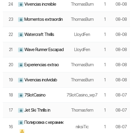
24
Vivencias increible
ThomasBum
1
08-08
23
Momentos extraordin
ThomasBum
1
08-08
22
Watercraft Thrills
LloydFen
1
08-08
21
Wave Runner Escapad
LloydFen
1
08-08
20
Experiencias extrao
ThomasBum
1
08-08
19
Vivencias inolvidab
ThomasBum
1
08-08
18
7SlotCasino
7SlotCasino_wp7
1
08-07
17
Jet Ski Thrills in
Thomasfem
1
08-07
Полировка с керамик
16
niksiTic
1
08-07