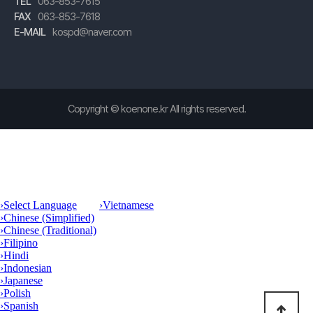
TEL
063-853-7615
FAX
063-853-7618
E-MAIL
kospd@naver.com
Copyright ©
koenone.kr
All rights reserved.